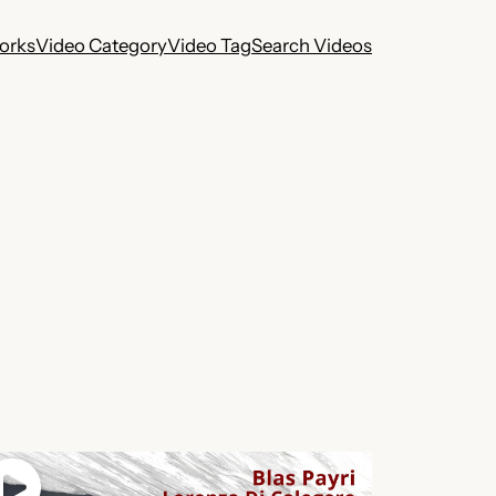
works
Video Category
Video Tag
Search Videos