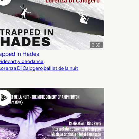
3:39
apped in Hades
videoart
,
videodance
Lorenza Di Calogero
,
balllet de la nuit