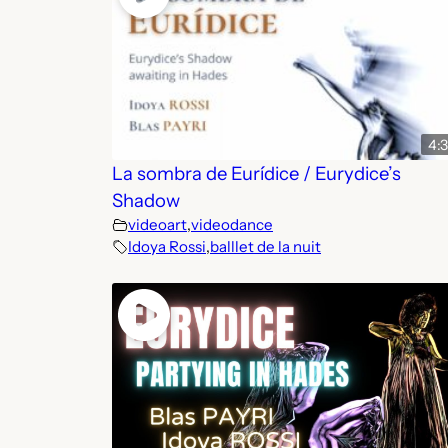
4:
La sombra de Eurídice / Eurydice’s
Shadow
videoart
,
videodance
Idoya Rossi
,
balllet de la nuit