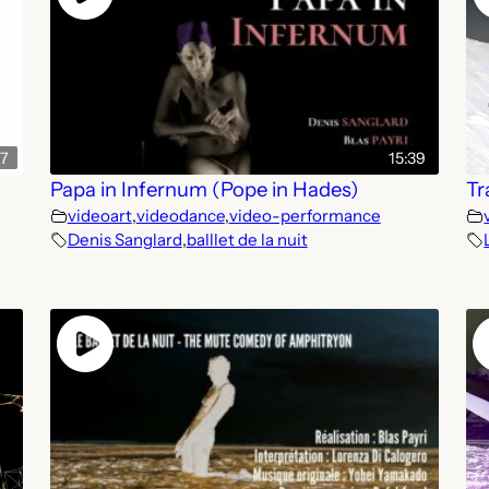
37
15:39
Papa in Infernum (Pope in Hades)
Tr
videoart
,
videodance
,
video-performance
Denis Sanglard
,
balllet de la nuit