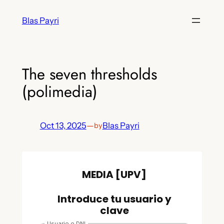
Skip
Blas Payri
to
content
The seven thresholds
(polimedia)
Oct 13, 2025
—
Blas Payri
by