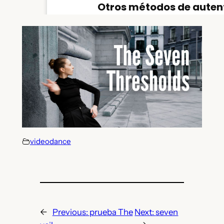
videodance
←
Previous:
prueba The
Next:
seven