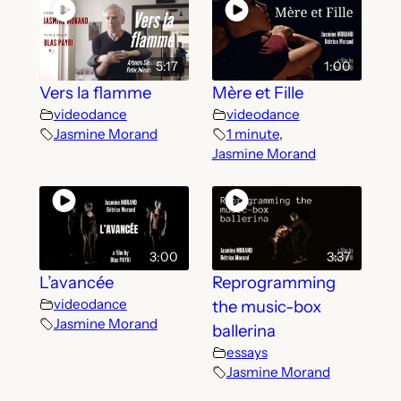
5:17
1:00
Vers la flamme
Mère et Fille
videodance
videodance
Jasmine Morand
1 minute
,
Jasmine Morand
3:00
3:37
L’avancée
Reprogramming
videodance
the music-box
Jasmine Morand
ballerina
essays
Jasmine Morand