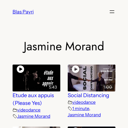
Skip
Blas Payri
to
content
Jasmine Morand
5:43
1:00
Etude aux appuis
Social Distancing
videodance
(Please Yes)
1 minute
,
videodance
Jasmine Morand
Jasmine Morand