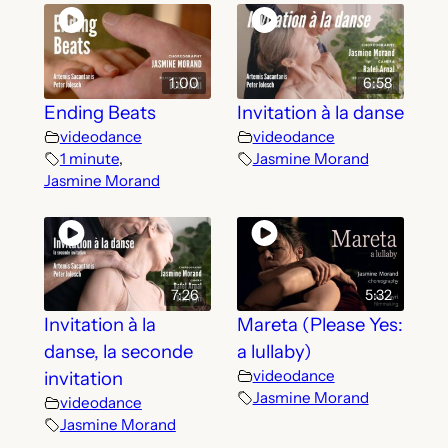
1:00
6:58
Ending Beats
Invitation à la danse
videodance
videodance
1 minute
,
Jasmine Morand
Jasmine Morand
7:26
5:32
Invitation à la
Mareta (Please Yes:
danse, la seconde
a lullaby)
videodance
invitation
Jasmine Morand
videodance
Jasmine Morand