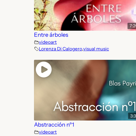
7:
Entre árboles
videoart
Lorenza Di Calogero
,
visual music
3:
Abstracción nº1
videoart