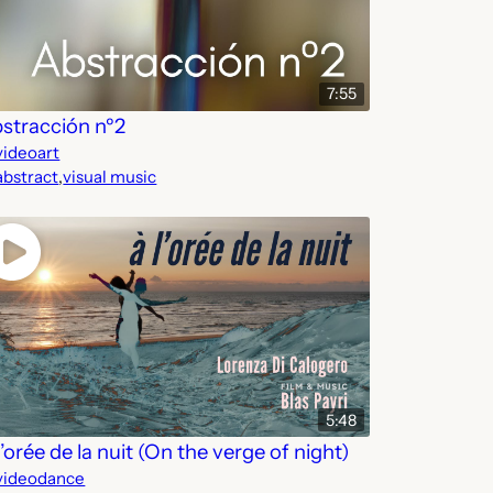
7:55
stracción nº2
videoart
abstract
,
visual music
5:48
l’orée de la nuit (On the verge of night)
videodance