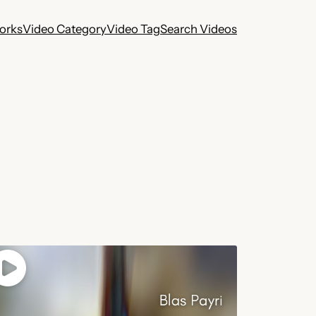
works
Video Category
Video Tag
Search Videos