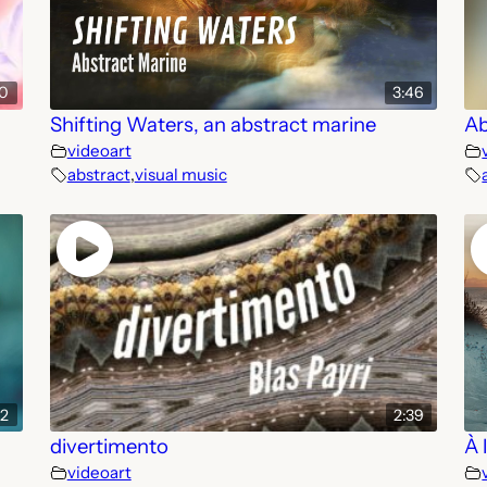
20
3:46
Shifting Waters, an abstract marine
Ab
videoart
abstract
,
visual music
32
2:39
divertimento
À 
videoart