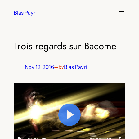
Skip
Blas Payri
to
content
Trois regards sur Bacome
Nov 12, 2016
—
Blas Payri
by